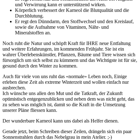
und Verwirrung kann er unterstützend wirken.
Körperlich verbessert der Karneol die Blutqualität und die
Durchblutung.
Er regt den Dünndarm, den Stoffwechsel und den Kreislauf,
sowie die Aufnahme von Vitaminen, Nähr- und
Mineralstoffen an.
Noch ruht die Natur und schöpft Kraft für IHRE neue Entfaltung
und weitere Erfahrungen, im kommenden Frühjahr. Sie ist ein
wahrer Überlebenskünstler, Pflanzen, Bäume und Tiere wissen sich
fürsorglich um sich selbst zu kümmern und das Wichtigste ist für sie,
gesund durch den Winter zu kommen.
Auch für viele von uns ruht das «normale» Leben noch, Einige
erleben diese Zeit als extreme Winterzeit und wollen einfach nur
ausbrechen.
Ich wünsche uns allen den Mut und die Tatkraft, der Zukunft
optimistisch entgegenzublicken und neben dem was nicht geht, das
zu sehen was möglich ist, damit so die Kraft in die Umsetzung
unserer Pläne fliessen kann.
Der wunderbare Karneol kann uns dabei als Helfer dienen.
Gerade jetzt, beim Schreiben dieser Zeilen, drängeln sich ein paar
Sonnenstrahlen durch das Nebelgrau in mein Atelier. ;-)