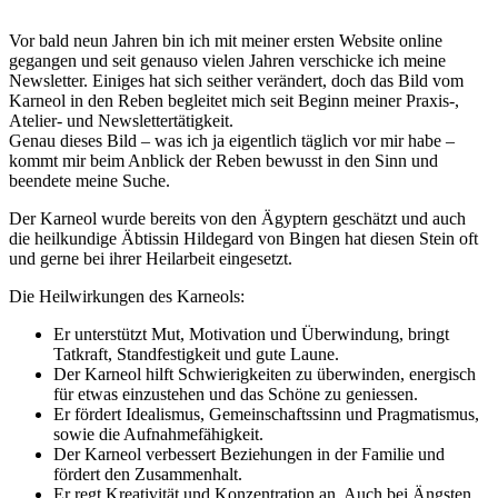
Vor bald neun Jahren bin ich mit meiner ersten Website online
gegangen und seit genauso vielen Jahren verschicke ich meine
Newsletter. Einiges hat sich seither verändert, doch das Bild vom
Karneol in den Reben begleitet mich seit Beginn meiner Praxis-,
Atelier- und Newslettertätigkeit.
Genau dieses Bild – was ich ja eigentlich täglich vor mir habe –
kommt mir beim Anblick der Reben bewusst in den Sinn und
beendete meine Suche.
Der Karneol wurde bereits von den Ägyptern geschätzt und auch
die heilkundige Äbtissin Hildegard von Bingen hat diesen Stein oft
und gerne bei ihrer Heilarbeit eingesetzt.
Die Heilwirkungen des Karneols:
Er unterstützt Mut, Motivation und Überwindung, bringt
Tatkraft, Standfestigkeit und gute Laune.
Der Karneol hilft Schwierigkeiten zu überwinden, energisch
für etwas einzustehen und das Schöne zu geniessen.
Er fördert Idealismus, Gemeinschaftssinn und Pragmatismus,
sowie die Aufnahmefähigkeit.
Der Karneol verbessert Beziehungen in der Familie und
fördert den Zusammenhalt.
Er regt Kreativität und Konzentration an. Auch bei Ängsten